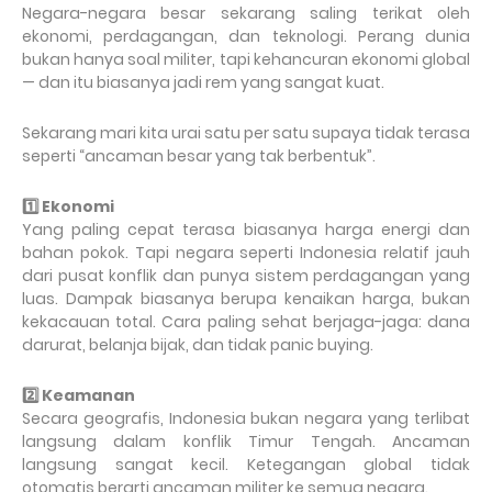
Negara-negara besar sekarang saling terikat oleh
ekonomi, perdagangan, dan teknologi. Perang dunia
bukan hanya soal militer, tapi kehancuran ekonomi global
— dan itu biasanya jadi rem yang sangat kuat.
Sekarang mari kita urai satu per satu supaya tidak terasa
seperti “ancaman besar yang tak berbentuk”.
1️
Ekonomi
Yang paling cepat terasa biasanya harga energi dan
bahan pokok. Tapi negara seperti Indonesia relatif jauh
dari pusat konflik dan punya sistem perdagangan yang
luas. Dampak biasanya berupa kenaikan harga, bukan
kekacauan total. Cara paling sehat berjaga-jaga: dana
darurat, belanja bijak, dan tidak panic buying.
2️
Keamanan
Secara geografis, Indonesia bukan negara yang terlibat
langsung dalam konflik Timur Tengah. Ancaman
langsung sangat kecil. Ketegangan global tidak
otomatis berarti ancaman militer ke semua negara.