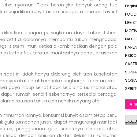
 lebih nyaman. Tidak heran jika banyak orang tua
Englis
k menjadikan kunyit asam sebagai minuman favorit
FOOD
LIFE S
MOTIV
ng dikaitkan dengan peningkatan daya tahan tubuh.
NATUR
wa aktif di dalamnya membantu tubuh menghadapi
ngsi sistem imun. Ketika dikombinasikan dengan pola
PAREN
n aktivitas fisik teratur, manfaatnya dapat dirasakan
PSIKO
SAST
SERBA
m saat ini tidak hanya didorong oleh tren kesehatan
SOSIA
 masyarakat untuk kembali menghargai kearifan lokal.
wa gaya hidup sehat tidak selalu harus mahal atau
SPIRI
 dapur rumah sendiri sebenarnya tersedia berbagai
elama ratusan tahun oleh nenek moyang kita.
VIS
 minuman lainnya, konsumsi kunyit asam tetap perlu
anyak gula tambahan justru dapat mengurangi manfaat
abetes, penggunaan gula sebaiknya dibatasi atau
 sesuai dengan anjuran dokter. Selain itu, konsumsi