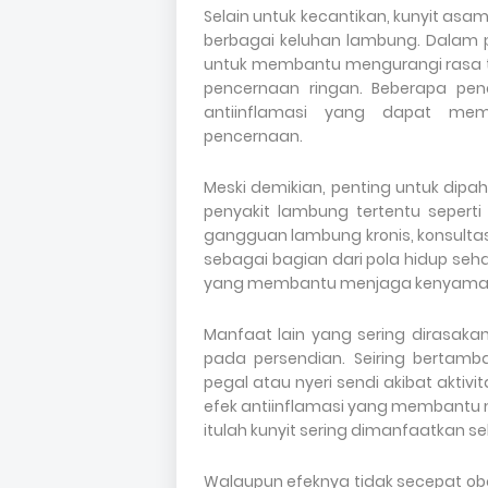
Selain untuk kecantikan, kunyit a
berbagai keluhan lambung. Dalam p
untuk membantu mengurangi rasa 
pencernaan ringan. Beberapa pene
antiinflamasi yang dapat me
pencernaan.
Meski demikian, penting untuk dip
penyakit lambung tertentu seperti
gangguan lambung kronis, konsulta
sebagai bagian dari pola hidup seh
yang membantu menjaga kenyaman
Manfaat lain yang sering dirasak
pada persendian. Seiring bertam
pegal atau nyeri sendi akibat aktivi
efek antiinflamasi yang membantu
itulah kunyit sering dimanfaatkan
Walaupun efeknya tidak secepat oba