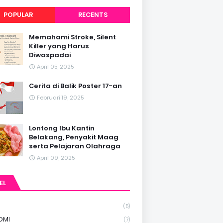
POPULAR
RECENTS
Memahami Stroke, Silent
Killer yang Harus
Diwaspadai
April 05, 2025
Cerita di Balik Poster 17-an
Februari 19, 2025
Lontong Ibu Kantin
Belakang, Penyakit Maag
serta Pelajaran Olahraga
April 09, 2025
EL
(5)
OMI
(7)