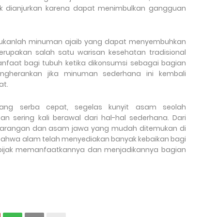
dak dianjurkan karena dapat menimbulkan gangguan
 bukanlah minuman ajaib yang dapat menyembuhkan
merupakan salah satu warisan kesehatan tradisional
anfaat bagi tubuh ketika dikonsumsi sebagai bagian
engherankan jika minuman sederhana ini kembali
at.
ang serba cepat, segelas kunyit asam seolah
 sering kali berawal dari hal-hal sederhana. Dari
ekarangan dan asam jawa yang mudah ditemukan di
 bahwa alam telah menyediakan banyak kebaikan bagi
 bijak memanfaatkannya dan menjadikannya bagian