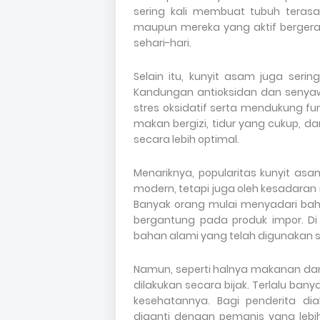
sering kali membuat tubuh terasa
maupun mereka yang aktif bergera
sehari-hari.
Selain itu, kunyit asam juga seri
Kandungan antioksidan dan senya
stres oksidatif serta mendukung fu
makan bergizi, tidur yang cukup, da
secara lebih optimal.
Menariknya, popularitas kunyit asa
modern, tetapi juga oleh kesadaran
Banyak orang mulai menyadari bah
bergantung pada produk impor. Di
bahan alami yang telah digunakan s
Namun, seperti halnya makanan dan
dilakukan secara bijak. Terlalu b
kesehatannya. Bagi penderita di
diganti dengan pemanis yang lebih