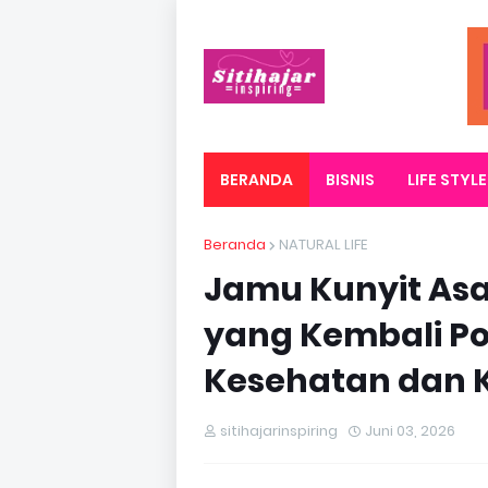
BERANDA
BISNIS
LIFE STYLE
Beranda
NATURAL LIFE
Jamu Kunyit As
yang Kembali P
Kesehatan dan 
sitihajarinspiring
Juni 03, 2026