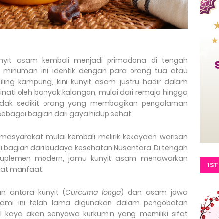
unyit asam kembali menjadi primadona di tengah
u minuman ini identik dengan para orang tua atau
ling kampung, kini kunyit asam justru hadir dalam
ati oleh banyak kalangan, mulai dari remaja hingga
tidak sedikit orang yang membagikan pengalaman
bagai bagian dari gaya hidup sehat.
asyarakat mulai kembali melirik kekayaan warisan
di bagian dari budaya kesehatan Nusantara. Di tengah
uplemen modern, jamu kunyit asam menawarkan
1ST
at manfaat.
SIT
 antara kunyit (
Curcuma longa
) dan asam jawa
lami ini telah lama digunakan dalam pengobatan
enal kaya akan senyawa kurkumin yang memiliki sifat