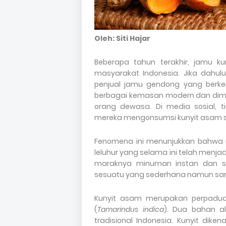
Oleh: Siti Hajar
Beberapa tahun terakhir, jamu k
masyarakat Indonesia. Jika dahul
penjual jamu gendong yang berkeli
berbagai kemasan modern dan dimin
orang dewasa. Di media sosial, 
mereka mengonsumsi kunyit asam se
Fenomena ini menunjukkan bahwa m
leluhur yang selama ini telah menja
maraknya minuman instan dan s
sesuatu yang sederhana namun sar
Kunyit asam merupakan perpaduan
(
Tamarindus indica
). Dua bahan a
tradisional Indonesia. Kunyit dik