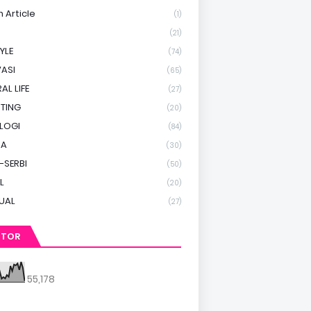
h Article
(1)
(21)
TYLE
(74)
ASI
(65)
AL LIFE
(27)
TING
(20)
LOGI
(84)
RA
(30)
-SERBI
(50)
L
(20)
TUAL
(27)
ITOR
55,178