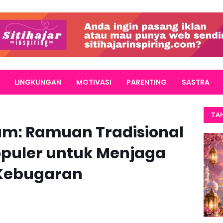
LINGKUNGAN
MOTIVASI
PARENTING
SASTRA
TAH
am: Ramuan Tradisional
opuler untuk Menjaga
Kebugaran