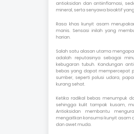
antioksidan dan antiinflamasi, 
mineral, serta senyawa bioaktif yan
Rasa khas kunyit asam merupakan
manis. Sensasi inilah yang mem
harian.
Salah satu alasan utama mengapa j
adalah reputasinya sebagai m
kebugaran tubuh. Kandungan ant
bebas yang dapat mempercepat pro
sumber, seperti polusi udara, pap
kurang sehat.
Ketika radikal bebas menumpuk dal
sehingga kulit tampak kusam, mu
Antioksidan membantu mengur
mengaitkan konsumsi kunyit asam 
dan awet muda.