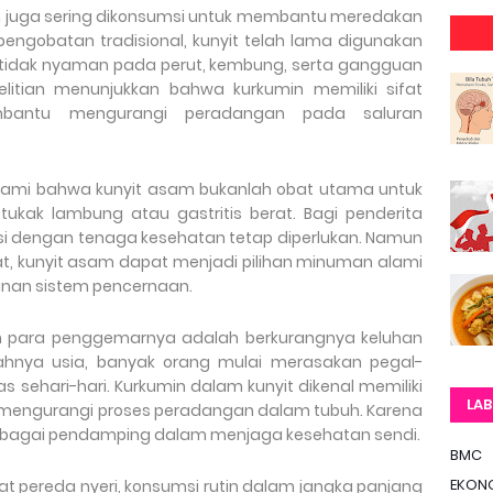
sam juga sering dikonsumsi untuk membantu meredakan
engobatan tradisional, kunyit telah lama digunakan
tidak nyaman pada perut, kembung, serta gangguan
litian menunjukkan bahwa kurkumin memiliki sifat
mbantu mengurangi peradangan pada saluran
ahami bahwa kunyit asam bukanlah obat utama untuk
 tukak lambung atau gastritis berat. Bagi penderita
si dengan tenaga kesehatan tetap diperlukan. Namun
at, kunyit asam dapat menjadi pilihan minuman alami
an sistem pencernaan.
an para penggemarnya adalah berkurangnya keluhan
bahnya usia, banyak orang mulai merasakan pegal-
tas sehari-hari. Kurkumin dalam kunyit dikenal memiliki
LAB
 mengurangi proses peradangan dalam tubuh. Karena
 sebagai pendamping dalam menjaga kesehatan sendi.
BMC
EKON
t pereda nyeri, konsumsi rutin dalam jangka panjang