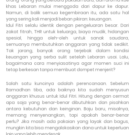
orang-orang yang berburu pakaian baru, dan aroma kue
khas Lebaran mulai menggoda dari dapur ke dapur.
Namun, di balik semua kegembiraan itu, ada satu hal
yang sering kali menjadi beban pikiran: keuangan.
Idul Fitri selalu identik dengan pengeluaran besar. Dari
zakat fitrah, THR untuk keluarga, biaya mudik, hidangan
spesial, hingga oleh-oleh untuk sanak saudara,
semuanya membutuhkan anggaran yang tidak sedikit.
Tak jarang, banyak orang terjebak dalam kondisi
keuangan yang serba sulit setelah Lebaran usai. Lalu,
bagaimana cara menyiasatinya agar momen suci ini
tetap berkesan tanpa membuat dompet menjerit?
Salah satu kuncinya adalah perencanaan. Sebelum
Ramadhan tiba, ada baiknya kita sudah menyusun
anggaran khusus untuk Idul Fitri.
Hitung dengan cermat
apa saja yang benar-benar dibutuhkan dan pisahkan
antara kebutuhan dan keinginan. Baju baru, misalnya,
memang menyenangkan, tapi apakah benar-benar
perlu? Jika masih ada pakaian yang layak dan bagus,
mungkin kita bisa mengalokasikan dana untuk keperluan
lain yang lebih mendesak.