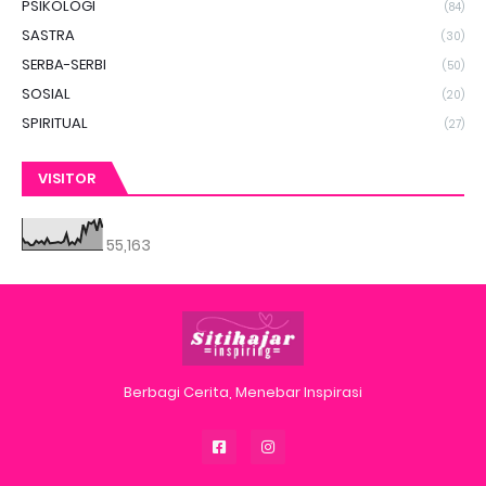
PSIKOLOGI
(84)
SASTRA
(30)
SERBA-SERBI
(50)
SOSIAL
(20)
SPIRITUAL
(27)
VISITOR
55,163
Berbagi Cerita, Menebar Inspirasi