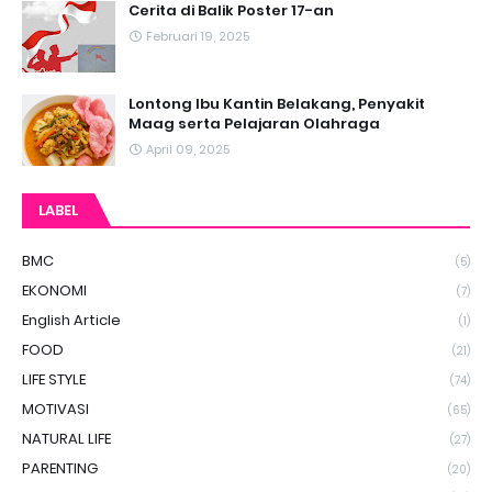
Cerita di Balik Poster 17-an
Februari 19, 2025
Lontong Ibu Kantin Belakang, Penyakit
Maag serta Pelajaran Olahraga
April 09, 2025
LABEL
BMC
(5)
EKONOMI
(7)
English Article
(1)
FOOD
(21)
LIFE STYLE
(74)
MOTIVASI
(65)
NATURAL LIFE
(27)
PARENTING
(20)