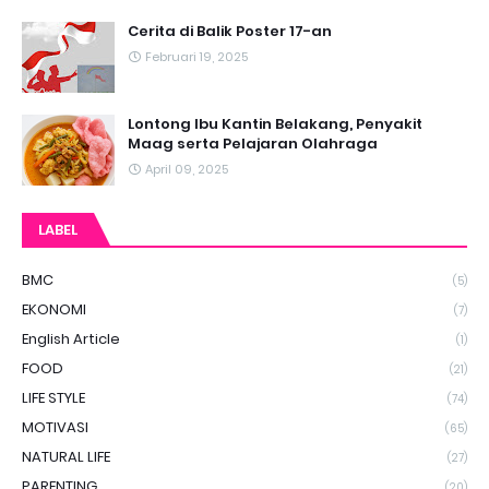
Cerita di Balik Poster 17-an
Februari 19, 2025
Lontong Ibu Kantin Belakang, Penyakit
Maag serta Pelajaran Olahraga
April 09, 2025
LABEL
BMC
(5)
EKONOMI
(7)
English Article
(1)
FOOD
(21)
LIFE STYLE
(74)
MOTIVASI
(65)
NATURAL LIFE
(27)
PARENTING
(20)