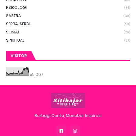
PSIKOLOGI
(84)
SASTRA
(30)
SERBA-SERBI
(50)
SOSIAL
(20)
SPIRITUAL
(27)
VISITOR
55,067
Berbagi Cerita, Menebar Inspirasi