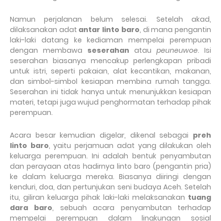
Namun perjalanan belum selesai. Setelah akad,
dilaksanakan adat
antar linto baro
, di mana pengantin
laki-laki datang ke kediaman mempelai perempuan
dengan membawa
seserahan
atau
peuneuwoe
. Isi
seserahan biasanya mencakup perlengkapan pribadi
untuk istri, seperti pakaian, alat kecantikan, makanan,
dan simbol-simbol kesiapan membina rumah tangga.
Seserahan ini tidak hanya untuk menunjukkan kesiapan
materi, tetapi juga wujud penghormatan terhadap pihak
perempuan.
Acara besar kemudian digelar, dikenal sebagai
preh
linto baro
, yaitu perjamuan adat yang dilakukan oleh
keluarga perempuan. Ini adalah bentuk penyambutan
dan perayaan atas hadirnya linto baro (pengantin pria)
ke dalam keluarga mereka. Biasanya diiringi dengan
kenduri, doa, dan pertunjukan seni budaya Aceh. Setelah
itu, giliran keluarga pihak laki-laki melaksanakan
tuang
dara baro
, sebuah acara penyambutan terhadap
mempelai perempuan dalam lingkungan sosial