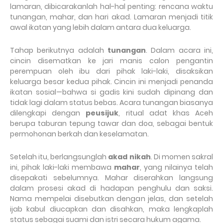
lamaran, dibicarakanlah hal-hal penting: rencana waktu
tunangan, mahar, dan hari akad. Lamaran menjadi titik
awal ikatan yang lebih dalam antara dua keluarga.
Tahap berikutnya adalah
tunangan
. Dalam acara ini,
cincin disematkan ke jari manis calon pengantin
perempuan oleh ibu dari pihak laki-laki, disaksikan
keluarga besar kedua pihak. Cincin ini menjadi penanda
ikatan sosial—bahwa si gadis kini sudah dipinang dan
tidak lagi dalam status bebas. Acara tunangan biasanya
dilengkapi dengan
peusijuk
, ritual adat khas Aceh
berupa taburan tepung tawar dan doa, sebagai bentuk
permohonan berkah dan keselamatan.
Setelah itu, berlangsunglah
akad nikah
. Di momen sakral
ini, pihak laki-laki membawa
mahar
, yang nilainya telah
disepakati sebelumnya. Mahar diserahkan langsung
dalam prosesi akad di hadapan penghulu dan saksi.
Nama mempelai disebutkan dengan jelas, dan setelah
ijab kabul diucapkan dan disahkan, maka lengkaplah
status sebagai suami dan istri secara hukum agama.