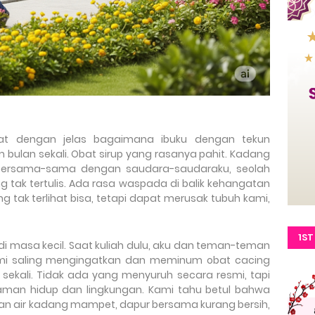
gat dengan jelas bagaimana ibuku dengan tekun
 bulan sekali.
Obat sirup yang rasanya pahit. Kadang
 bersama-sama dengan saudara-saudaraku, seolah
ng tak tertulis. Ada rasa waspada di balik kehangatan
g tak terlihat bisa, tetapi dapat merusak tubuh kami,
1ST
 di masa kecil. Saat kuliah dulu, aku dan teman-teman
SIT
mi saling mengingatkan dan meminum obat cacing
ekali. Tidak ada yang menyuruh secara resmi, tapi
aman hidup dan lingkungan. Kami tahu betul bahwa
uran air kadang mampet, dapur bersama kurang bersih,