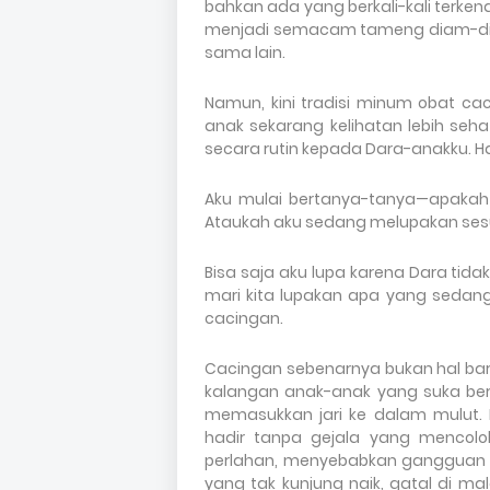
bahkan ada yang berkali-kali terk
menjadi semacam tameng diam-diam,
sama lain.
Namun, kini tradisi minum obat ca
anak sekarang kelihatan lebih seh
secara rutin kepada Dara-anakku. 
Aku mulai bertanya-tanya—apakah
Ataukah aku sedang melupakan ses
Bisa saja aku lupa karena Dara tid
mari kita lupakan apa yang sedang 
cacingan.
Cacingan sebenarnya bukan hal baru.
kalangan anak-anak yang suka be
memasukkan jari ke dalam mulut.
hadir tanpa gejala yang mencolok
perlahan, menyebabkan gangguan y
yang tak kunjung naik, gatal di m