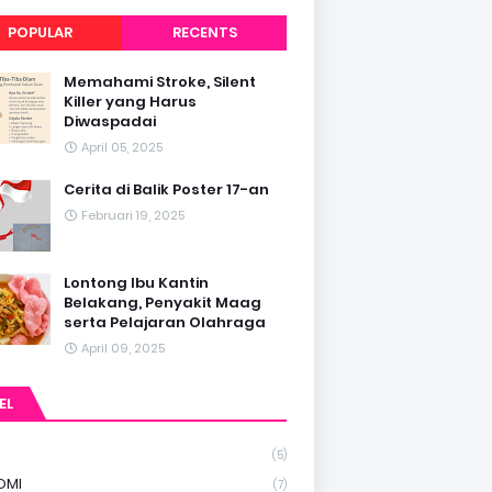
POPULAR
RECENTS
Memahami Stroke, Silent
Killer yang Harus
Diwaspadai
April 05, 2025
Cerita di Balik Poster 17-an
Februari 19, 2025
Lontong Ibu Kantin
Belakang, Penyakit Maag
serta Pelajaran Olahraga
April 09, 2025
EL
(5)
OMI
(7)