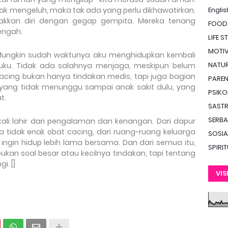
Englis
idak mengeluh, maka tak ada yang perlu dikhawatirkan.
akkan diri dengan gegap gempita. Mereka tenang
FOOD
engah.
LIFE S
MOTIV
g. Mungkin sudah waktunya aku menghidupkan kembali
NATUR
buku. Tidak ada salahnya menjaga, meskipun belum
cacing bukan hanya tindakan medis, tapi juga bagian
PAREN
uh, yang tidak menunggu sampai anak sakit dulu, yang
PSIKO
t.
SAST
SERBA
ali lahir dari pengalaman dan kenangan. Dari dapur
 tidak enak obat cacing, dari ruang-ruang keluarga
SOSIA
ingin hidup lebih lama bersama. Dan dari semua itu,
SPIRI
kan soal besar atau kecilnya tindakan, tapi tentang
i. []
VIS