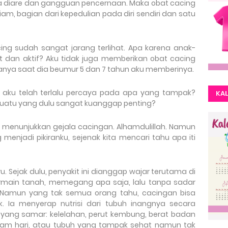
ena diare dan gangguan pencernaan. Maka obat cacing
 bagian dari kepedulian pada diri sendiri dan satu
cing sudah sangat jarang terlihat. Apa karena anak-
at dan aktif? Aku tidak juga memberikan obat cacing
Hanya saat dia beumur 5 dan 7 tahun aku memberinya.
 aku telah terlalu percaya pada apa yang tampak?
KAL
uatu yang dulu sangat kuanggap penting?
ak menunjukkan gejala cacingan. Alhamdulillah. Namun
menjadi pikiranku, sejenak kita mencari tahu apa iti
 Sejak dulu, penyakit ini dianggap wajar terutama di
rmain tanah, memegang apa saja, lalu tanpa sadar
 Namun yang tak semua orang tahu, cacingan bisa
. Ia menyerap nutrisi dari tubuh inangnya secara
ang samar: kelelahan, perut kembung, berat badan
alam hari, atau tubuh yang tampak sehat namun tak