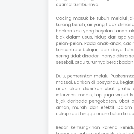
optimal tumbuhnya.
Cacing masuk ke tubuh melalui ja
kurang bersih, air yang tidak dima
bahkan kaki yang berjalan tanpa a
biak dalam usus, hidup dari apa y
pelan-pelan. Pada anak-anak, cac
konsentrasi belajar, dan daya t
sering tidak disadari, hanya dikira s
sesekali, atau turunnya berat badan
Dulu, pemerintah melalui Puskesm
massal. Bahkan di posyandu, kegiat
anak akan diberikan obat gratis
intervensi medis, tapi juga wujud
bijak daripada pengobatan. Obat-o
aman, murah, dan efektif. Dalam
cukup kuat hingga enam bulan ke d
Besar kemungkinan karena kehidu
kemasan, sabun antiseptik, dan l