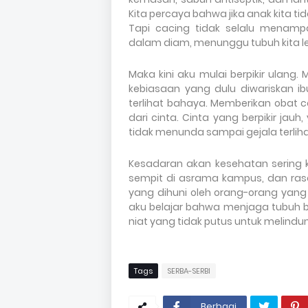
Kita percaya bahwa jika anak kita t
Tapi cacing tidak selalu menamp
dalam diam, menunggu tubuh kita l
Maka kini aku mulai berpikir ulan
kebiasaan yang dulu diwariskan i
terlihat bahaya. Memberikan obat 
dari cinta. Cinta yang berpikir ja
tidak menunda sampai gejala terliha
Kesadaran akan kesehatan sering k
sempit di asrama kampus, dan rasa
yang dihuni oleh orang-orang yang 
aku belajar bahwa menjaga tubuh bu
niat yang tidak putus untuk melindung
Tags
SERBA-SERBI
Berbagi