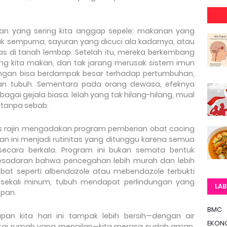
lan yang sering kita anggap sepele: makanan yang
sak sempurna, sayuran yang dicuci ala kadarnya, atau
las di tanah lembap. Setelah itu, mereka berkembang
ang kita makan, dan tak jarang merusak sistem imun
ingan bisa berdampak besar terhadap pertumbuhan,
ahan tubuh. Sementara pada orang dewasa, efeknya
ebagai gejala biasa: lelah yang tak hilang-hilang, mual
 tanpa sebab.
as rajin mengadakan program pemberian obat cacing
an ini menjadi rutinitas yang ditunggu karena semua
 secara berkala. Program ini bukan semata bentuk
 kesadaran bahwa pencegahan lebih murah dan lebih
bat seperti albendazole atau mebendazole terbukti
 sekali minum, tubuh mendapat perlindungan yang
LAB
epan.
BMC
pan kita hari ini tampak lebih bersih—dengan air
EKON
antai rumah yang mengilap—kita merasa sudah aman.